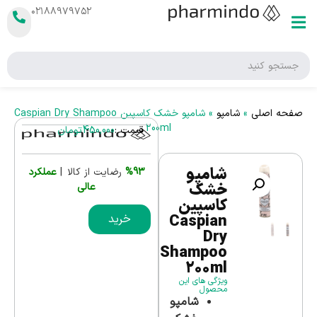
۰۲۱۸۸۹۷۹۷۵۲
صفحه اصلی
»
شامپو
»
شامپو خشک کاسپین Caspian Dry Shampoo
200ml
قیمت :
450,000
تومان
شامپو
%93
رضایت از کالا |
عملکرد
خشک
عالی
کاسپین
Caspian
خرید
Dry
Shampoo
200ml
ویژگی های این
محصول
شامپو