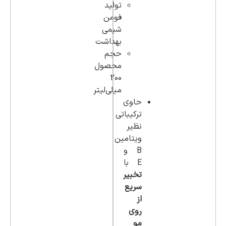
تولید
فومن
شیمی
بهداشت
حجم
محصول
200
میلی‌لیتر
حاوی
ترکیباتی
نظیر
ویتامین
B و
E با
تخبیر
سریع
از
روی
مو