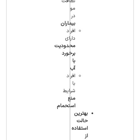
نظافت
مو
در
بیماران
افراد
دارای
محدودیت
برخورد
با
آب
افراد
با
شرایط
منع
استحمام
بهترین
حالت
استفاده
از