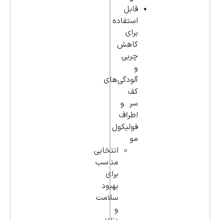
قابل
استفاده
برای
کاهش
چربی
و
آلودگی‌های
کف
سر و
اطراف
فولیکول
مو
انتخابی
مناسب
برای
بهبود
سلامت
و