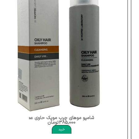
شامپو موهای چرب موپک حاوی عصاره گریپ فروت نعناع دشتی و گزنه 250 میلی لیتر موپک 
385,000
تومان
خرید