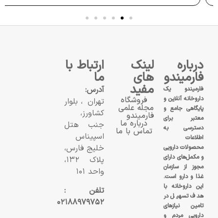
درباره
لینک
ارتباط با
فارمیندو
های
ما
مفید
آدرس:
فارمیندو یک
داروخانه آنلاین و
فروشگاه
تهران، بلوار
مجله علمی
پایگاهی جامع و
کشاورز،
فارمیندو
معتبر برای
درباره ما
جنب هتل
دسترسی به
تماس با ما
اسپیناس
اطلاعات
خلیج فارس،
محصولات دارویی
و مکمل‌های دارای
پلاک ۱۳۲،
مجوز از سازمان
واحد ۱۰۱
غذا و دارو است.
این داروخانه با
تلفن :
هدف تسهیل در
۰۲۱۸۸۹۷۹۷۵۲
تامین نیازهای
دارویی مردم و