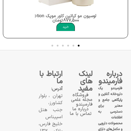
لوسیون کوپکسیل تقویت ریشه مو موپک egrowth Tonic Moppek
2,295,000
تومان
خرید
درباره
لینک
ارتباط با
فارمیندو
های
ما
مفید
آدرس:
فارمیندو یک
داروخانه آنلاین و
فروشگاه
تهران، بلوار
مجله علمی
پایگاهی جامع و
کشاورز،
فارمیندو
معتبر برای
درباره ما
جنب هتل
دسترسی به
تماس با ما
اسپیناس
اطلاعات
خلیج فارس،
محصولات دارویی
و مکمل‌های دارای