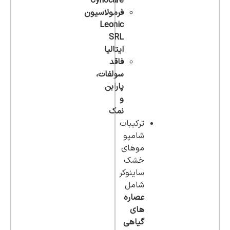
Cynocare
فرمولاسیون
Leonic
SRL
ایتالیا
فاقد
سولفات،
پارابن
و
نمک
ترکیبات
شامپو
موهای
خشک
ساینوکر
شامل
عصاره
های
گیاهی