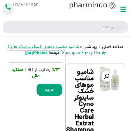
۰۲۱۸۸۹۷۹۷۵۲
صفحه اصلی
»
بهداشتی
»
شامپو مناسب موهای خشک ساینوکر Cyno
قیمت :
400,000
تومان
Care Herbal Extrat Shampoo Frizzy Unruly
%93
رضایت از کالا |
عملکرد
شامپو
عالی
مناسب
موهای
خرید
خشک
ساینوکر
Cyno
Care
Herbal
Extrat
Shampoo