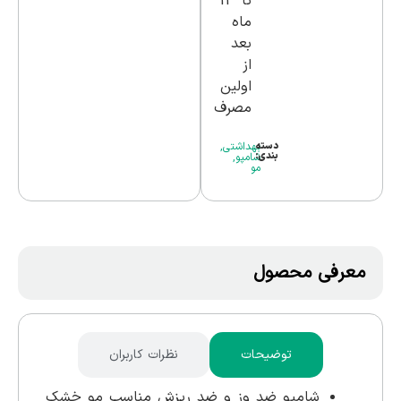
تا 12
ماه
بعد
از
اولین
مصرف
دسته
بهداشتی
,
بندی:
شامپو
,
مو
معرفی محصول
توضیحات
نظرات کاربران
شامپو ضد وز و ضد ریزش مناسب مو خشک