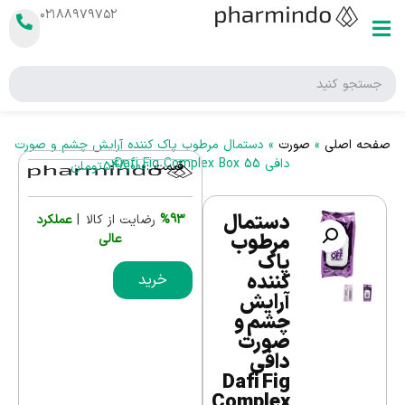
۰۲۱۸۸۹۷۹۷۵۲
صفحه اصلی
»
صورت
»
دستمال مرطوب پاک کننده آرایش چشم و صورت
دافی Dafi Fig Complex Box 55
قیمت :
548,000
تومان
دستمال
%93
رضایت از کالا |
عملکرد
مرطوب
عالی
پاک
کننده
خرید
آرایش
چشم و
صورت
دافی
Dafi Fig
Complex