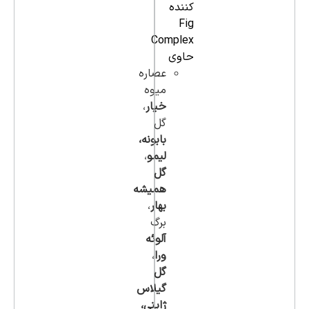
کننده
Fig
Complex
حاوی
عصاره
میوه
خیار
،
گل
بابونه،
لیمو
،
گل
همیشه
بهار
،‌
برگ
آلوئه
ورا
،‌
گل
گیلاس
ژاپنی،‌