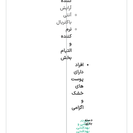
کننده
آرایش
آنتی
باکتریال
نرم
کننده
و
التیام
بخش
افراد
دارای
پوست
های
خشک
و
اگزامی
دسته
صورت
,
بندی:
آرایشی و
بهداشتی
,
بهداشتی
,