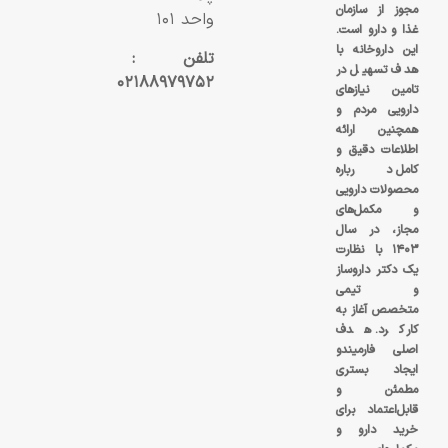
مجوز از سازمان
واحد ۱۰۱
غذا و دارو است.
این داروخانه با
تلفن :
هدف تسهیل در
۰۲۱۸۸۹۷۹۷۵۲
تامین نیازهای
دارویی مردم و
همچنین ارائه
اطلاعات دقیق و
کامل درباره
محصولات دارویی
و مکمل‌های
مجاز، در سال
۱۴۰۳ با نظارت
یک دکتر داروساز
و تیمی
متخصص آغاز به
کار کرد. هدف
اصلی فارمیندو
ایجاد بستری
مطمئن و
قابل‌اعتماد برای
خرید دارو و