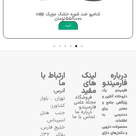
شامپو ضد شوره خشک موپک Moppek Anti Dandruff Dry Scalp
558,000
تومان
ک Oily Hair Shampoo Moppek
خرید
درباره
لینک
ارتباط با
فارمیندو
های
ما
مفید
آدرس:
فارمیندو یک
داروخانه آنلاین و
فروشگاه
تهران، بلوار
مجله علمی
پایگاهی جامع و
کشاورز،
فارمیندو
معتبر برای
درباره ما
جنب هتل
دسترسی به
تماس با ما
اسپیناس
اطلاعات
خلیج فارس،
محصولات دارویی
و مکمل‌های دارای
پلاک ۱۳۲،