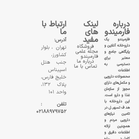
درباره
لینک
ارتباط با
فارمیندو
های
ما
مفید
آدرس:
فارمیندو یک
داروخانه آنلاین و
فروشگاه
تهران، بلوار
مجله علمی
پایگاهی جامع و
کشاورز،
فارمیندو
معتبر برای
درباره ما
جنب هتل
دسترسی به
تماس با ما
اسپیناس
اطلاعات
خلیج فارس،
محصولات دارویی
و مکمل‌های دارای
پلاک ۱۳۲،
مجوز از سازمان
واحد ۱۰۱
غذا و دارو است.
این داروخانه با
تلفن :
هدف تسهیل در
۰۲۱۸۸۹۷۹۷۵۲
تامین نیازهای
دارویی مردم و
همچنین ارائه
اطلاعات دقیق و
کامل درباره