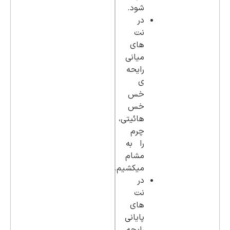
شود.
در
نت
هاي
مياني
رایحه
ی
خس
خس
هائيتي،
چرم
را به
مشام
میکشیم.
در
نت
هاي
پاياني