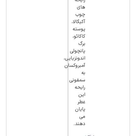
رایحه
های
چوب
آكيگالا،
پوسته
كاكائو،
برگ
پانچولي
اندونزيايي،
آمبروكسان
به
سمفونی
رایحه
این
عطر
پایان
می
دهند.