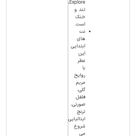
Explore،
تند و
خنک
است.
نت
هاي
ابتدايي
این
عطر
با
روایح
مريم
گلي،
فلفل
صورتي،
ترنج
ايتاليايي
شروع
می