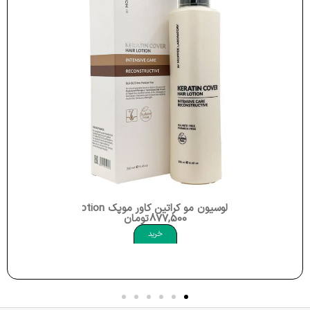
لوسیون مو کراتین کاور موپک Moppek Keratin Cover Hair Lotion
877,500
تومان
خرید