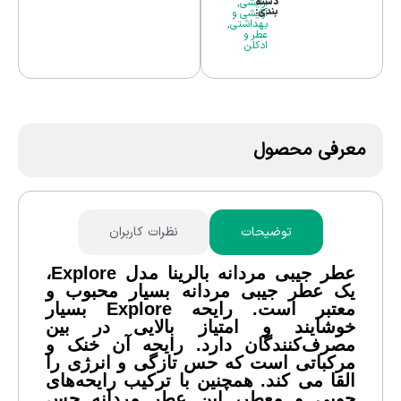
دسته
آرایشی
,
بندی:
آرایشی و
بهداشتی
,
عطر و
ادکلن
معرفی محصول
توضیحات
نظرات کاربران
عطر جیبی مردانه بالرینا مدل Explore،
یک عطر جیبی مردانه بسیار محبوب و
معتبر است. رایحه Explore بسیار
خوشایند و امتیاز بالایی در بین
مصرف‌کنندگان دارد. رایحه آن خنک و
مرکباتی است که حس تازگی و انرژی را
القا می کند. همچنین با ترکیب رایحه‌های
چوبی و معطر، این عطر مردانه حس