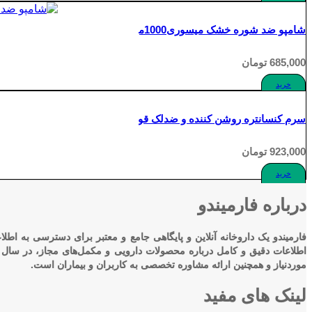
شامپو ضد شوره خشک میسوری1000میلی گرم Anti Dandruff Shampoo Dry Scalp Treatment
685,000
تومان
خرید
سرم کنسانتره روشن کننده و ضدلک قوی آردن 20میلی گرم APigmenta Intensive Depigmenting Serum Concentrate Azellagic 20
923,000
تومان
خرید
درباره فارمیندو
فارمیندو یک داروخانه آنلاین و پایگاهی جامع و معتبر برای دسترسی به اطل
موردنیاز و همچنین ارائه مشاوره تخصصی به کاربران و بیماران است.
لینک های مفید