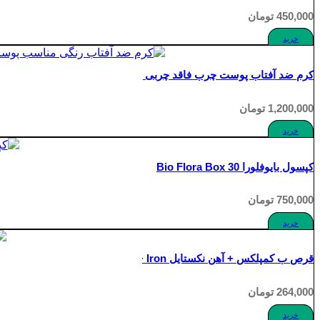
450,000
تومان
خرید
کرم ضد آفتاب پوست چرب فاقد چربی بژ طبیعی دلانو Delano Sun SPF 50+ Natural Beige Oil Free
1,200,000
تومان
خرید
کپسول بایوفلورا Bio Flora Box 30
750,000
تومان
خرید
قرص ب کمپلکس + آهن نکستایل Nextyle B Complex + Iron
264,000
تومان
خرید