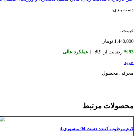
دسته بندی:
قیمت :
1,440,000
تومان
%93
رضایت از کالا |
عملکرد عالی
خرید
معرفی محصول
محصولات مرتبط
کرم مرطوب کننده دست 04 میسوری Misssuri Hand Grape Fruit 400ml