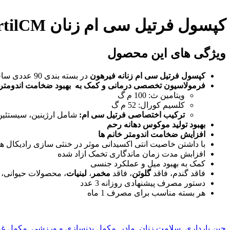
کپسول فرتیل سی ام زنان Fairhaven Health FertilCM
ویژگی های این محصول
کپسول فرتیل سی ام زنانه فیرهون
در بسته بندی 90 عددی ساخت فروغ سلامت مهرگان
فرمولاسیون تخصصی درمانی و کمک به بهبود ضخامت اندومتر
ویتامین ث: 100 م گ
کلسیم کورال: 52 م گ
ترکیب اختصاصی فرتیل سی ام:
شامل ارژینین، سیستئین،
بهبود تولید موکوس دهانه رحم
افزایش ضخامت اندومتر خانم ها
با داشتن خاصیت انتی اکسیدانی موثر در خنثی سازی رادیکال ها
افزابش مدت زمان ماندگاری تخمک ازاد شده
کمک به بهبود میل و عملکرد جنسی
فاقد گندم، فاقد
گلوتن
، فاقد
مخمر
،
لبنیات
، محصولات حیوانی، 
دستور مصرف پیشنهادی روزانه 3 عدد
هر بسته مناسب برای مصرف 1 ماه
حین بارداری
,
سلامت زنان
,
مادر
,
مکمل بدنسازی و ورزشی
,
مکمل غذ