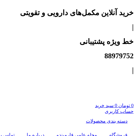
پرش
به
خرید آنلاین مکمل‌های دارویی و تقویتی
محتوا
|
خط ویژه پشتیبانی
88979752
|
0
تومان
0
سبد خرید
حساب کاربری
دسته بندی محصولات
فروشگاه
مجله علمی فارمیندو
درباره ما
تماس با