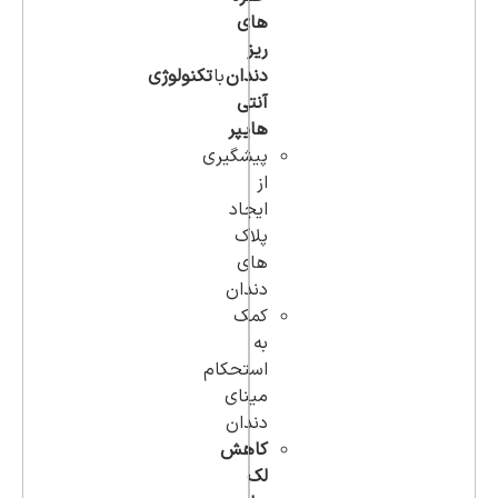
های
ریز
دندان
با
تکنولوژی
آنتی
هایپر
پیشگیری
از
ایجاد
پلاک
های
دندان
کمک
به
استحکام
مینای
دندان
کاهش
لک