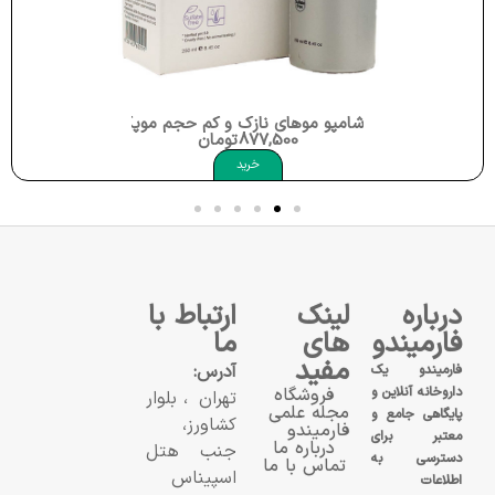
شامپو موهای نازک و کم حجم موپک Moppek Postmenopause Shampoo
877,500
تومان
خرید
درباره
لینک
ارتباط با
فارمیندو
های
ما
مفید
آدرس:
فارمیندو یک
داروخانه آنلاین و
فروشگاه
تهران، بلوار
مجله علمی
پایگاهی جامع و
کشاورز،
فارمیندو
معتبر برای
درباره ما
جنب هتل
دسترسی به
تماس با ما
اسپیناس
اطلاعات