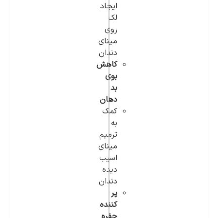
ایجاد
لک
روی
مینای
دندان
کاهش
بوی
بد
دهان
کمک
به
ترمیم
مینای
اسیب
دیده
دندان
پر
کننده
حفره