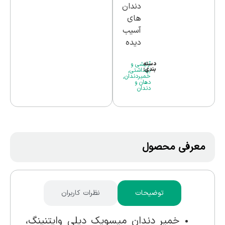
دندان
های
آسیب
دیده
دسته
آرایشی و
بندی:
بهداشتی
,
خمیردندان
,
دهان و
دندان
معرفی محصول
توضیحات
نظرات کاربران
خمیر دندان میسویک دیلی وایتنینگ،