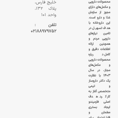
خلیج فارس،
محصولات دارویی
و مکمل‌های دارای
پلاک ۱۳۲،
مجوز از سازمان
واحد ۱۰۱
غذا و دارو است.
این داروخانه با
تلفن :
هدف تسهیل در
۰۲۱۸۸۹۷۹۷۵۲
تامین نیازهای
دارویی مردم و
همچنین ارائه
اطلاعات دقیق و
کامل درباره
محصولات دارویی
و مکمل‌های
مجاز، در سال
۱۴۰۳ با نظارت
یک دکتر داروساز
و تیمی
متخصص آغاز به
کار کرد. هدف
اصلی فارمیندو
ایجاد بستری
مطمئن و
قابل‌اعتماد برای