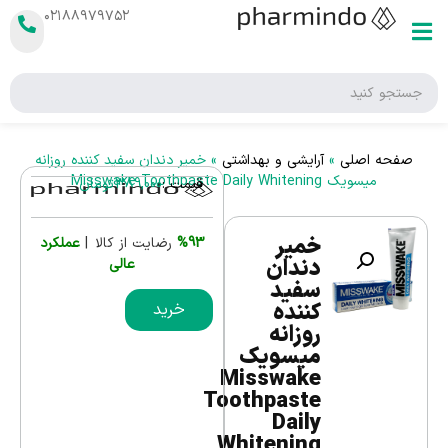
۰۲۱۸۸۹۷۹۷۵۲
صفحه اصلی
»
آرایشی و بهداشتی
»
خمیر دندان سفید کننده روزانه
میسویک Misswake Toothpaste Daily Whitening
قیمت :
389,000
تومان
خمیر
%93
رضایت از کالا |
عملکرد
دندان
عالی
سفید
کننده
خرید
روزانه
میسویک
Misswake
Toothpaste
Daily
Whitening