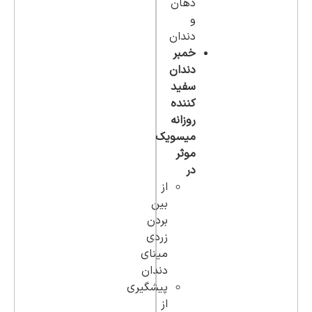
دهان
و
دندان
خمبر
دندان
سفید
کننده
روزانه
میسویک
موثر
در
از
بین
بردن
زردی
مینای
دندان
پیشگیری
از