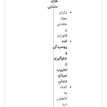
های
دندانی
دارای
مواد
معدنی
و
فلوراید
ضد
پوسیدگی
و
جلوگیری
از
تخریب
مینای
دندان
کمک
به
کاهش
درد