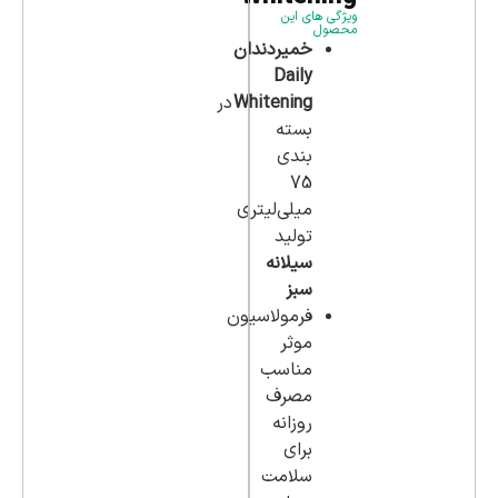
ویژگی های این
محصول
خمیردندان
Daily
Whitening
در
بسته
بندی
75
میلی‌لیتری
تولید
سیلانه
سبز
فرمولاسیون
موثر
مناسب
مصرف
روزانه
برای
سلامت