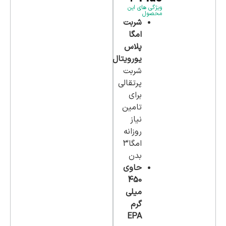
ویژگی های این
محصول
شربت
امگا
پلاس
یورویتال
شربت
پرتقالی
برای
تامین
نیاز
روزانه
امگا3
بدن
حاوی
450
میلی
گرم
EPA