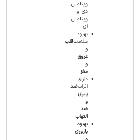
ویتامین
دی و
ویتامین
ای
بهبود
سلامت
قلب
و
عروق
و
مغز
دارای
اثرات
ضد
پیری
و
ضد
التهاب
بهبود
باروری
و