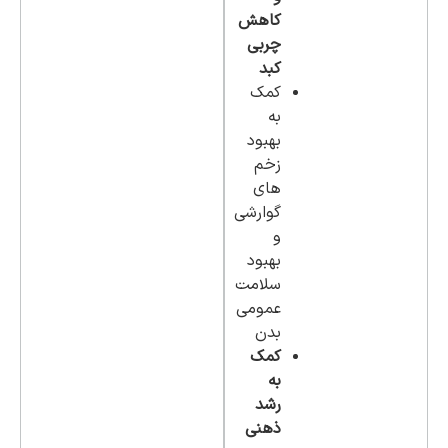
کاهش
چربی
کبد
کمک
به
بهبود
زخم
های
گوارشی
و
بهبود
سلامت
عمومی
بدن
کمک
به
رشد
ذهنی