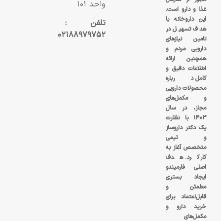
واحد ۱۰۱
غذا و دارو است.
این داروخانه با
تلفن :
هدف تسهیل در
۰۲۱۸۸۹۷۹۷۵۲
تامین نیازهای
دارویی مردم و
همچنین ارائه
اطلاعات دقیق و
کامل درباره
محصولات دارویی
و مکمل‌های
مجاز، در سال
۱۴۰۳ با نظارت
یک دکتر داروساز
و تیمی
متخصص آغاز به
کار کرد. هدف
اصلی فارمیندو
ایجاد بستری
مطمئن و
قابل‌اعتماد برای
خرید دارو و
مکمل‌های