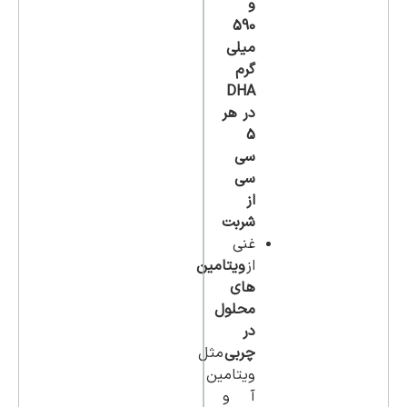
و
590
میلی
گرم
DHA
در هر
5
سی
سی
از
شربت
غنی
از
ویتامین
های
محلول
در
چربی
مثل
ویتامین
آ و