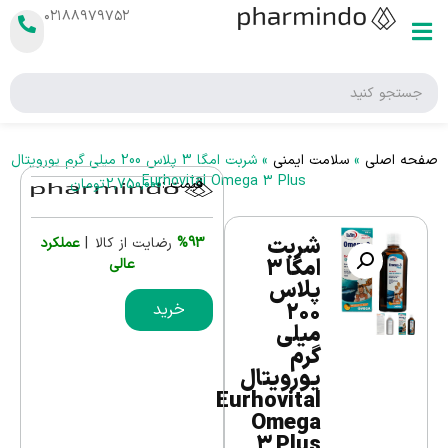
۰۲۱۸۸۹۷۹۷۵۲
صفحه اصلی
»
سلامت ایمنی
»
شربت امگا 3 پلاس 200 میلی گرم یورویتال
Eurhovital Omega 3 Plus
قیمت :
2,750,000
تومان
شربت
%93
رضایت از کالا |
عملکرد
امگا 3
عالی
پلاس
200
خرید
میلی
گرم
یورویتال
Eurhovital
Omega
3 Plus