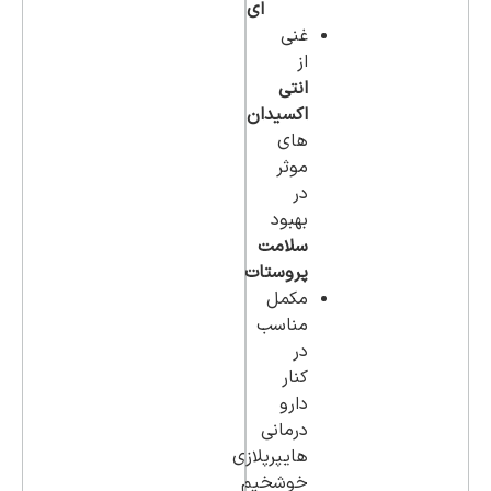
ای
غنی
از
انتی
اکسیدان
های
موثر
در
بهبود
سلامت
پروستات
مکمل
مناسب
در
کنار
دارو
درمانی
هایپرپلازی
خوشخیم