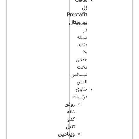
سافت
ژل
Prostafit
یورویتال
در
بسته
بندی
60
عددی
تخت
لیسانس
المان
حاوی
ترکیبات
روغن
دانه
کدو
تنبل
ویتامین