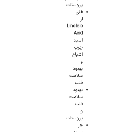
پروستات
غنی
از
Linoleic
Acid
اسید
چرب
اشباع
و
بهبود
سلامت
قلب
بهبود
سلامت
قلب
و
پروستات
هر