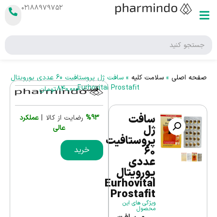
۰۲۱۸۸۹۷۹۷۵۲
صفحه اصلی
»
سلامت کلیه
»
سافت ژل پروستافیت 60 عددی یورویتال
Eurhovital Prostafit
قیمت :
840,000
تومان
سافت
%93
رضایت از کالا |
عملکرد
ژل
عالی
پروستافیت
60
خرید
عددی
یورویتال
Eurhovital
Prostafit
ویژگی های این
محصول