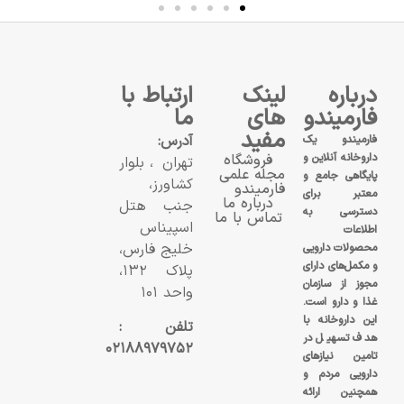
درباره
لینک
ارتباط با
فارمیندو
های
ما
مفید
آدرس:
فارمیندو یک
داروخانه آنلاین و
فروشگاه
تهران، بلوار
مجله علمی
پایگاهی جامع و
کشاورز،
فارمیندو
معتبر برای
درباره ما
جنب هتل
دسترسی به
تماس با ما
اسپیناس
اطلاعات
خلیج فارس،
محصولات دارویی
و مکمل‌های دارای
پلاک ۱۳۲،
مجوز از سازمان
واحد ۱۰۱
غذا و دارو است.
این داروخانه با
تلفن :
هدف تسهیل در
۰۲۱۸۸۹۷۹۷۵۲
تامین نیازهای
دارویی مردم و
همچنین ارائه