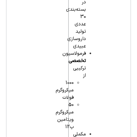
در
بسته‌بندی
30
عددی
تولید
داروسازی
عبیدی
فرمولاسیون
تخصصی
ترکیبی
از
1000
میکروگرم
فولات
50
میکروگرم
ویتامین
ب12
مکملی