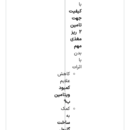
با
کیفیت
جهت
تامین
2 ریز
مغذی
مهم
بدن
با
اثرات
کاهش
علایم
کمبود
ویتامین
ب9
کمک
به
ساخت
گلبول