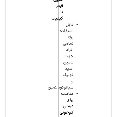
قرمز
با
کیفیت
قابل
استفاده
برای
تمامی
افراد
جهت
تامین
اسید
فولیک
و
سیانوکوبالامین
مناسب
برای
درمان
کم‌خونی