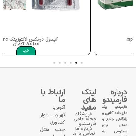
کپسول درمکس لاکتوزینک Dermex Lactozinc
970,100
تومان
خرید
درباره
لینک
ارتباط با
فارمیندو
های
ما
مفید
آدرس:
فارمیندو یک
داروخانه آنلاین و
فروشگاه
تهران، بلوار
مجله علمی
پایگاهی جامع و
کشاورز،
فارمیندو
معتبر برای
درباره ما
جنب هتل
دسترسی به
تماس با ما