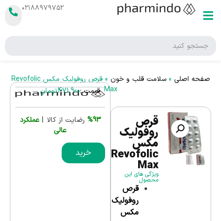
۰۲۱۸۸۹۷۹۷۵۲
صفحه اصلی
»
سلامت قلب و خون
»
قرص روفولیک مکس Revofolic
Max
قیمت :
471,900
تومان
قرص
%93
رضایت از کالا |
عملکرد
روفولیک
عالی
مکس
Revofolic
خرید
Max
ویژگی های این
محصول
قرص
روفولیک
مکس