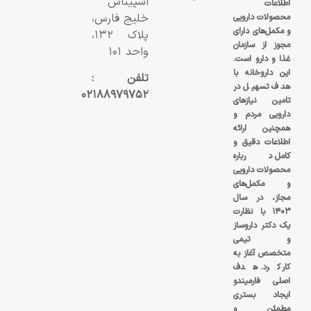
اسپیناس
اطلاعات
خلیج فارس،
محصولات دارویی
و مکمل‌های دارای
پلاک ۱۳۲،
مجوز از سازمان
واحد ۱۰۱
غذا و دارو است.
این داروخانه با
تلفن :
هدف تسهیل در
۰۲۱۸۸۹۷۹۷۵۲
تامین نیازهای
دارویی مردم و
همچنین ارائه
اطلاعات دقیق و
کامل درباره
محصولات دارویی
و مکمل‌های
مجاز، در سال
۱۴۰۳ با نظارت
یک دکتر داروساز
و تیمی
متخصص آغاز به
کار کرد. هدف
اصلی فارمیندو
ایجاد بستری
مطمئن و