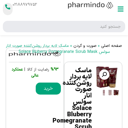
۰۲۱۸۸۹۷۹۷۵۲
صفحه اصلی
»
صورت و گردن
»
ماسک لایه بردار روشن‌کننده صورت انار
سولس Solace Bluberry Pomegranate Scrub Mask
قیمت :
ماسک
%93
رضایت از کالا |
عملکرد
لایه بردار
عالی
روشن‌کننده
صورت
خرید
انار
سولس
Solace
Bluberry
Pomegranate
Scrub