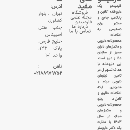
مفید
آدرس:
فارمیندو یک
داروخانه آنلاین و
فروشگاه
تهران، بلوار
مجله علمی
پایگاهی جامع و
کشاورز،
فارمیندو
معتبر برای
درباره ما
جنب هتل
دسترسی به
تماس با ما
اسپیناس
اطلاعات
خلیج فارس،
محصولات دارویی
و مکمل‌های دارای
پلاک ۱۳۲،
مجوز از سازمان
واحد ۱۰۱
غذا و دارو است.
این داروخانه با
تلفن :
هدف تسهیل در
۰۲۱۸۸۹۷۹۷۵۲
تامین نیازهای
دارویی مردم و
همچنین ارائه
اطلاعات دقیق و
کامل درباره
محصولات دارویی
و مکمل‌های
مجاز، در سال
۱۴۰۳ با نظارت
یک دکتر داروساز