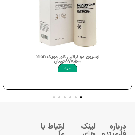
لوسیون مو کراتین کاور موپک Moppek Keratin Cover Hair Lotion
877,500
تومان
خرید
درباره
لینک
ارتباط با
فارمیندو
های
ما