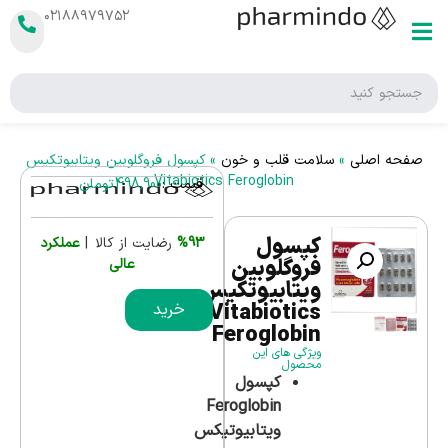
۰۲۱۸۸۹۷۹۷۵۲
صفحه اصلی
»
سلامت قلب و خون
»
کپسول فروگلوبین ویتابیوتکیس
Vitabiotics Feroglobin
قیمت :
498,900
تومان
کپسول
%93
رضایت از کالا |
عملکرد
فروگلوبین
عالی
ویتابیوتکیس
Vitabiotics
خرید
Feroglobin
ویژگی های این
محصول
کپسول
Feroglobin
ویتابیوتیکس