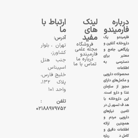
درباره
لینک
ارتباط با
فارمیندو
های
ما
مفید
آدرس:
فارمیندو یک
داروخانه آنلاین و
فروشگاه
تهران، بلوار
مجله علمی
پایگاهی جامع و
کشاورز،
فارمیندو
معتبر برای
درباره ما
جنب هتل
دسترسی به
تماس با ما
اسپیناس
اطلاعات
خلیج فارس،
محصولات دارویی
و مکمل‌های دارای
پلاک ۱۳۲،
مجوز از سازمان
واحد ۱۰۱
غذا و دارو است.
این داروخانه با
تلفن :
هدف تسهیل در
۰۲۱۸۸۹۷۹۷۵۲
تامین نیازهای
دارویی مردم و
همچنین ارائه
اطلاعات دقیق و
کامل درباره