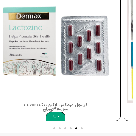
کپسول درمکس لاکتوزینک Dermex Lactozinc
970,100
تومان
خرید