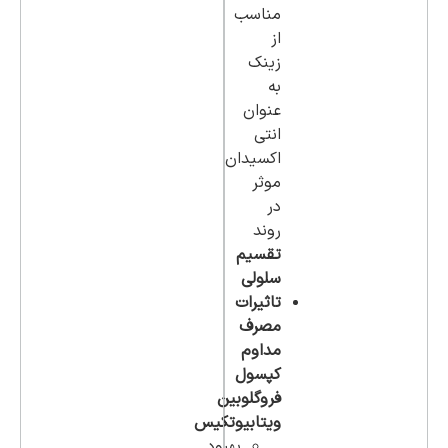
مناسب
از
زینک
به
عنوان
انتی
اکسیدان
موثر
در
روند
تقسیم
سلولی
تاثیرات
مصرف
مداوم
کپسول
فروگلوبین
ویتابیوتکیس
بهبود