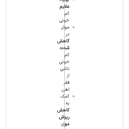
علایم
کم
خونی
موثر
در
کاهش
شدت
کم
خونی
ناشی
از
فقر
اهن
کمک
به
کاهش
ریزش
مو
ی